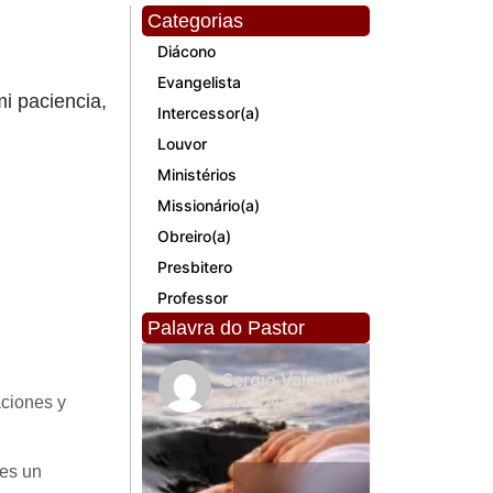
Categorias
Diácono
Evangelista
i paciencia,
Intercessor(a)
Louvor
Ministérios
Missionário(a)
Obreiro(a)
Presbitero
Professor
Palavra do Pastor
Sergio Valentin
Sergi
aciones y
21/09/2025
21/09
 es un