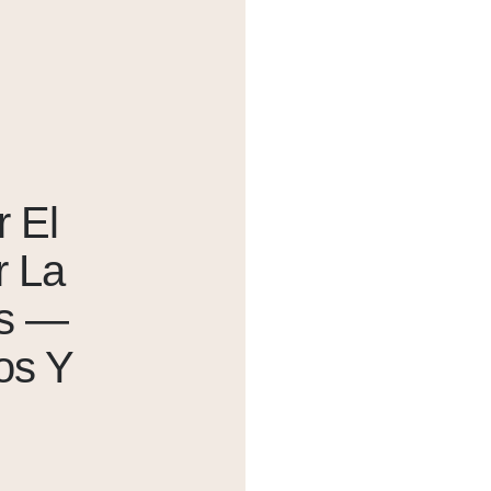
r El
r La
os —
os Y