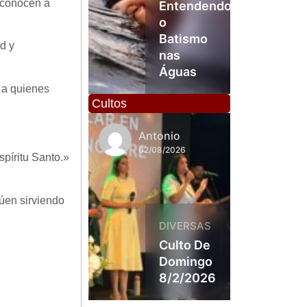
o conocen a
Entendendo
o
Batismo
d y
nas
Águas
 a quienes
Cultos
Antonio
Anto
02/08/2026
26/07
spíritu Santo.»
núen sirviendo
DIVERSAS
Culto De
Domingo
8/2/2026