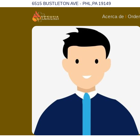
6515 BUSTLETON AVE - PHL,PA 19149
Acerca de
Orden