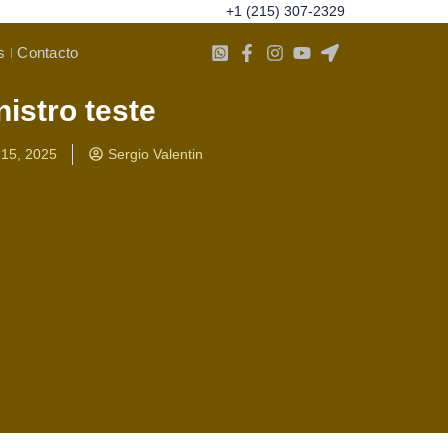
+1 (215) 307-2329
s
Contacto
nistro teste
15, 2025
Sergio Valentin