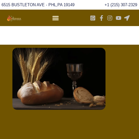
6515 BUSTLETON AVE - PHL,PA 19149
+1 (215) 307-2329