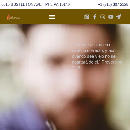
6515 BUSTLETON AVE - PHL,PA 19149
+1 (215) 307-2329
"Instruye al niño en el
camino correcto, y aun
cuando sea viejo no se
apartará de él." Proverbios
22:6