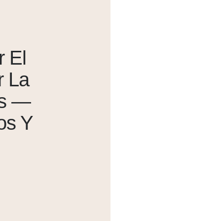
r El
r La
os —
os Y