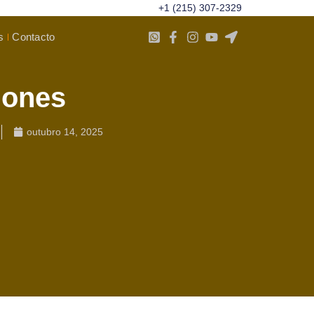
+1 (215) 307-2329
s
Contacto
iones
outubro 14, 2025