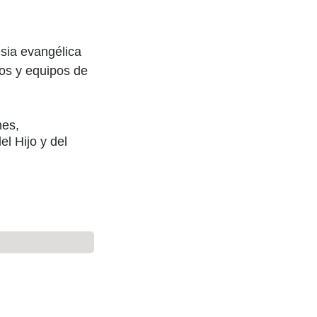
esia evangélica
ros y equipos de
nes,
l Hijo y del