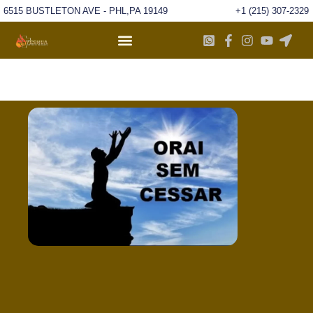
6515 BUSTLETON AVE - PHL,PA 19149
+1 (215) 307-2329