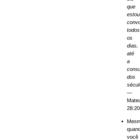
que
estou
conv
todos
os
dias,
até
a
cons
dos
sécul
—
Mate
28:20
Mes
quan
você