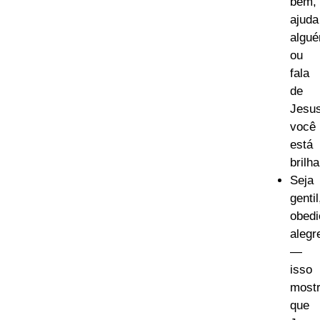
bem,
ajuda
algu
ou
fala
de
Jesus
você
está
brilh
Seja
gentil
obedi
alegr
—
isso
most
que