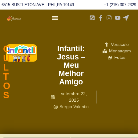
6515 BUSTLETON AVE - PHL,PA 19149
+1 (215) 307-2329
Versículo
C
Infantil:
Mensagem
Jesus –
U
Fotos
Meu
L
Melhor
T
Amigo
O
S
setembro 22,
2025
Sergio Valentin