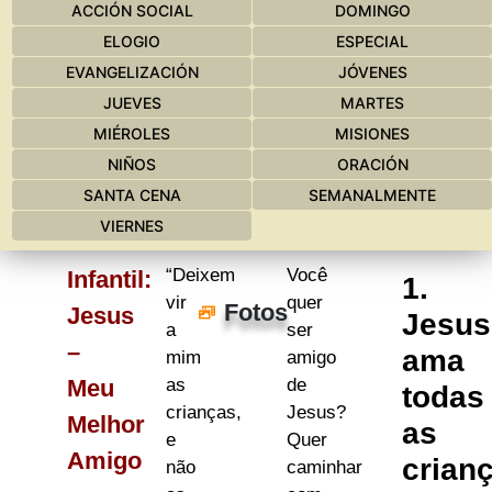
ACCIÓN SOCIAL
DOMINGO
ELOGIO
ESPECIAL
EVANGELIZACIÓN
JÓVENES
JUEVES
MARTES
MIÉROLES
MISIONES
NIÑOS
ORACIÓN
SANTA CENA
SEMANALMENTE
VIERNES
“Deixem
Você
Infantil:
1.
vir
quer
Fotos
Jesus
Jesus
a
ser
–
ama
mim
amigo
Meu
as
de
todas
crianças,
Jesus?
Melhor
as
e
Quer
Amigo
crian
não
caminhar