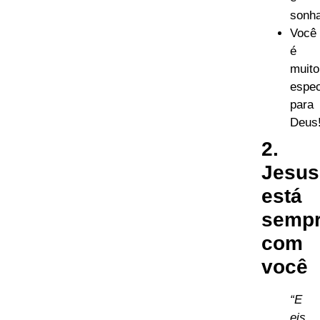
sonha
Você
é
muito
espec
para
Deus
2.
Jesus
está
semp
com
você
“E
eis