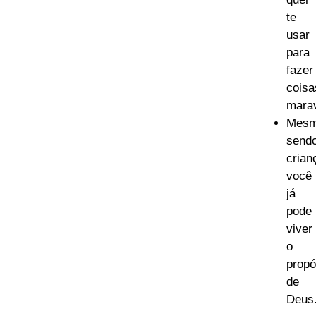
te
usar
para
fazer
coisa
marav
Mes
send
crian
você
já
pode
viver
o
propó
de
Deus