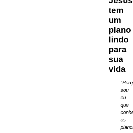
Jesus
tem
um
plano
lindo
para
sua
vida
“Por
sou
eu
que
conh
os
plano