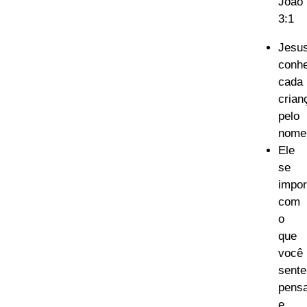
João
3:1
Jesu
conh
cada
crian
pelo
nome
Ele
se
impor
com
o
que
você
sente
pens
e