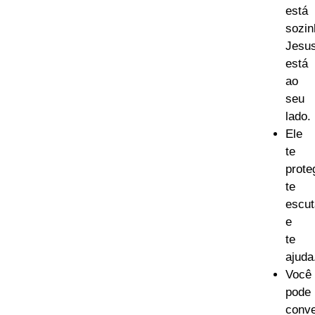
está
sozin
Jesu
está
ao
seu
lado.
Ele
te
prote
te
escut
e
te
ajuda
Você
pode
conve