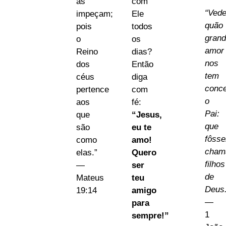
as
com
“Ved
impeçam;
Ele
quão
pois
todos
gran
o
os
amor
Reino
dias?
nos
dos
Então
tem
céus
diga
conc
pertence
com
o
aos
fé:
Pai:
que
“Jesus,
que
são
eu te
fôss
como
amo!
cham
elas.”
Quero
filhos
—
ser
de
Mateus
teu
Deus.
19:14
amigo
—
para
1
sempre!”