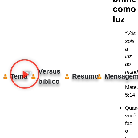
como
luz
“Vós
sois
a
luz
do
Versus
mund
Tema
Resumo
Mensage
—
bíblico
Mate
5:14
Quan
você
faz
o