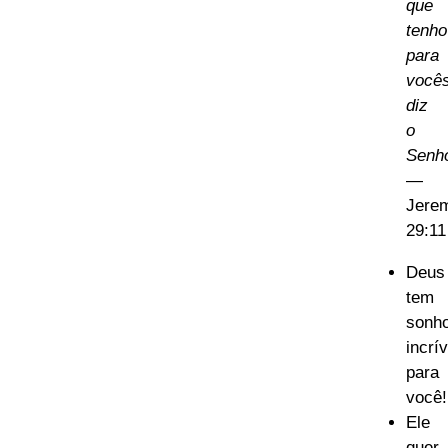
que
tenho
para
vocês
diz
o
Senho
—
Jere
29:11
Deus
tem
sonh
incrí
para
você!
Ele
quer