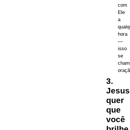
com
Ele
a
qualq
hora
—
isso
se
cham
oraçã
3.
Jesus
quer
que
você
brilhe