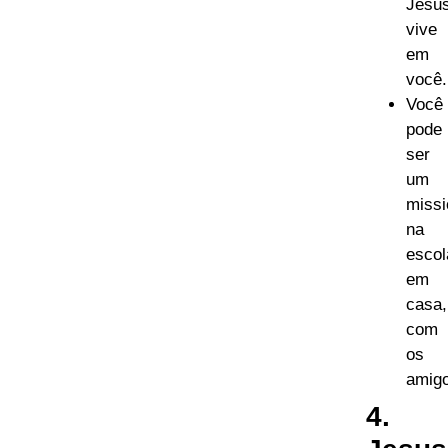
Jesu
vive
em
você.
Você
pode
ser
um
missi
na
escol
em
casa,
com
os
amig
4.