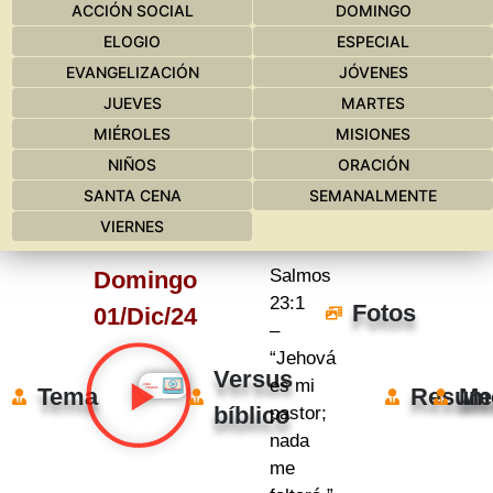
ACCIÓN SOCIAL
DOMINGO
ELOGIO
ESPECIAL
EVANGELIZACIÓN
JÓVENES
JUEVES
MARTES
MIÉROLES
MISIONES
NIÑOS
ORACIÓN
SANTA CENA
SEMANALMENTE
VIERNES
Salmos
Domingo
23:1
Fotos
01/Dic/24
–
“Jehová
Versus
es mi
Tema
Resum
Me
bíblico
pastor;
nada
me