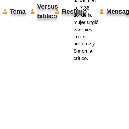
basado en
Versus
Lc 7.38
Tema
Resumo
Mensa
donde la
bíblico
mujer ungió
Sus pies
con el
perfume y
Simon la
critico.