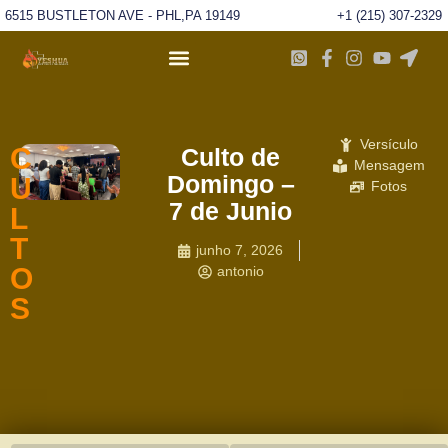
6515 BUSTLETON AVE - PHL,PA 19149
+1 (215) 307-2329
Versículo
C
Culto de
Mensagem
Domingo –
U
Fotos
7 de Junio
L
T
junho 7, 2026
O
antonio
S