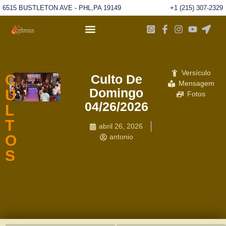
6515 BUSTLETON AVE - PHL,PA 19149
+1 (215) 307-2329
Versículo
C
Culto De
Mensagem
Domingo
U
Fotos
04/26/2026
L
T
abril 26, 2026
O
antonio
S