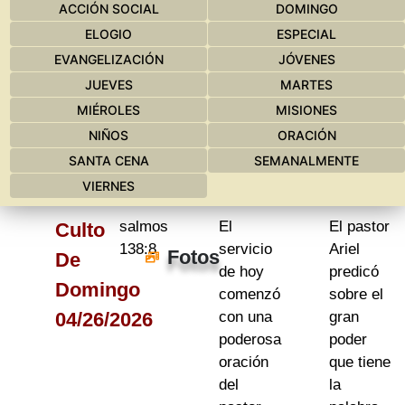
ACCIÓN SOCIAL
DOMINGO
ELOGIO
ESPECIAL
EVANGELIZACIÓN
JÓVENES
JUEVES
MARTES
MIÉROLES
MISIONES
NIÑOS
ORACIÓN
SANTA CENA
SEMANALMENTE
VIERNES
salmos
El
El pastor
Culto
138:8
servicio
Ariel
Fotos
De
de hoy
predicó
Domingo
comenzó
sobre el
04/26/2026
con una
gran
poderosa
poder
oración
que tiene
del
la