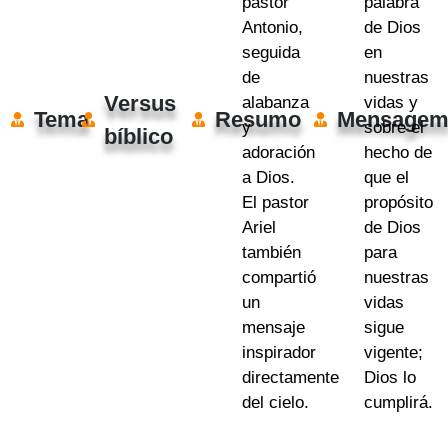
pastor
palabra
Antonio,
de Dios
seguida
en
de
nuestras
Versus
alabanza
vidas y
Tema
Resumo
Mensage
y
sobre el
bíblico
adoración
hecho de
a Dios.
que el
El pastor
propósito
Ariel
de Dios
también
para
compartió
nuestras
un
vidas
mensaje
sigue
inspirador
vigente;
directamente
Dios lo
del cielo.
cumplirá.