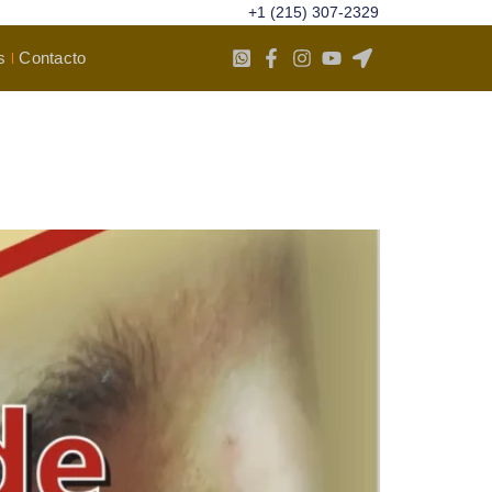
+1 (215) 307-2329
s
Contacto