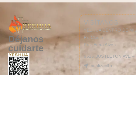
VISÍTANOS
YESHUA CENTRO DE M
Déjanos
Pr. Clecio
Pra. Edna Alves
cuidarte
6515 BUSTLETON AVE – 
Localização
Fale com YESHUA