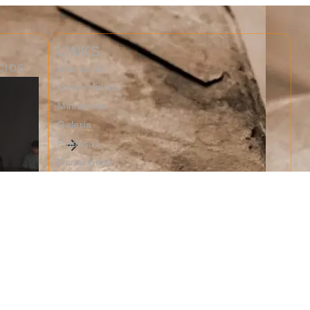
LINKS
CIOS
Acerca de
Orden del dia
Ministerios
Galería
Culto De Domingo
Piadoso1
7/26/2026
Donaciones
Contacto
By
Antonio
26/07/2026