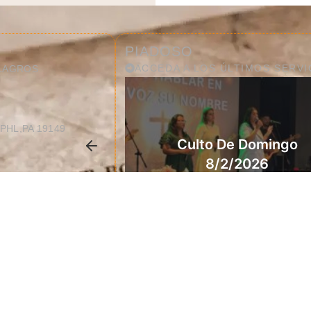
PIADOSO
ACCEDA A LOS ÚLTIMOS SERVI
ILAGROS
PHL,PA 19149
Culto De Domingo
8/2/2026
By
Antonio
02/08/2026