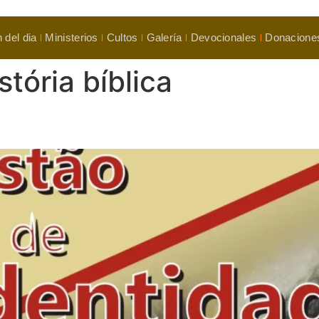
 del dia
Ministerios
Cultos
Galería
Devocionales
Donacione
stória bíblica