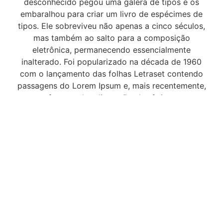
desconhecido pegou uma galera de tipos e os
embaralhou para criar um livro de espécimes de
tipos. Ele sobreviveu não apenas a cinco séculos,
mas também ao salto para a composição
eletrônica, permanecendo essencialmente
inalterado. Foi popularizado na década de 1960
com o lançamento das folhas Letraset contendo
passagens do Lorem Ipsum e, mais recentemente,
com softwares de editoração eletrônica como o
Aldus PageMaker, incluindo versões do Lorem
Ipsum.
Por que usamos isso?
É um fato conhecido que o leitor se distrai com o
conteúdo legível de uma página ao observar seu
layout. A vantagem de usar o Lorem Ipsum é que
ele tem uma distribuição de letras mais ou menos
normal, em oposição ao uso de “Conteúdo aqui,