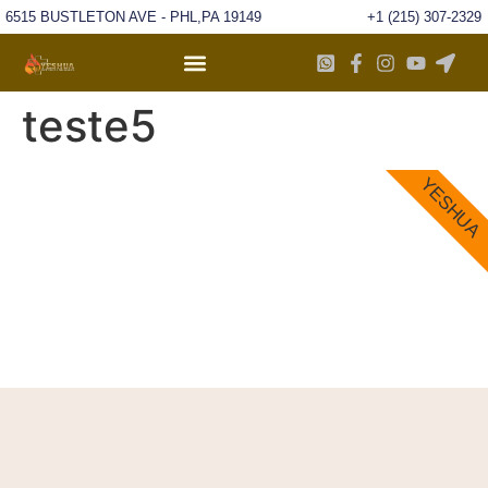
6515 BUSTLETON AVE - PHL,PA 19149
+1 (215) 307-2329
teste5
YESHUA