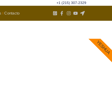
+1 (215) 307-2329
s
Contacto
YESHUA