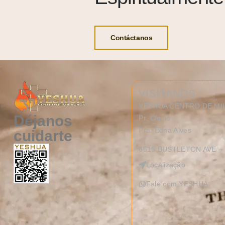
Contáctanos
VISÍTANOS
YESHUA CENTRO DE M
Déjanos
Pr. Clecio
Pra. Edna Alves
cuidarte
6515 BUSTLETON AVE – 
Localização
Fale com YESHUA