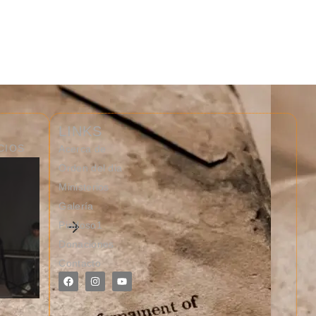
LINKS
CIOS
Acerca de
Orden del dia
Ministerios
Galería
Culto De Domingo
Piadoso1
7/26/2026
Donaciones
Contacto
By
Antonio
26/07/2026