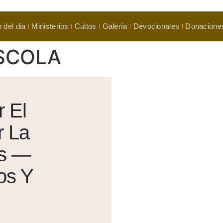
 del dia
Ministerios
Cultos
Galería
Devocionales
Donacione
ESCOLA
r El
r La
os —
os Y